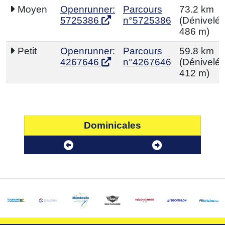
Moyen
Openrunner:
Parcours
73.2 km
5725386
n°5725386
(Dénivelé p
486 m)
Petit
Openrunner:
Parcours
59.8 km
4267646
n°4267646
(Dénivelé p
412 m)
Dominicales